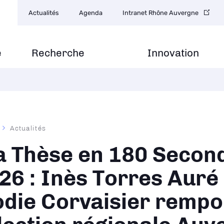
Navigation
Actualités
Agenda
Intranet Rhône Auvergne
secondaire
e
Recherche
Innovation
Actualités
ane
 Thèse en 180 Secon
26 : Inès Torres Auré 
odie Corvaisier rempo