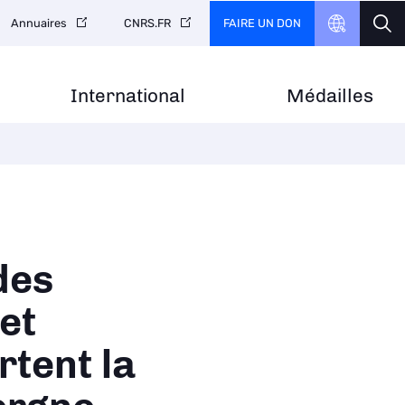
FAIRE UN DON
Annuaires
CNRS.FR
International
Médailles
des
et
rtent la