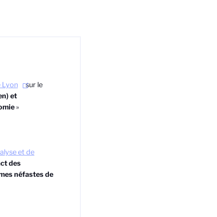
e Lyon
sur le
n) et
tomie
»
alyse et de
ct des
rmes néfastes de