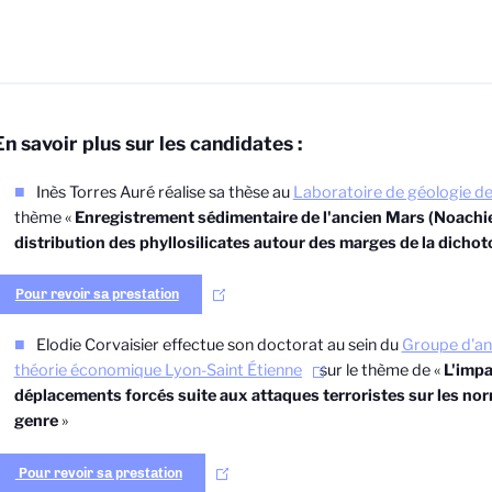
En savoir plus sur les candidates :
Inès Torres Auré réalise sa thèse au
Laboratoire de géologie d
thème
«
Enregistrement sédimentaire de l'ancien Mars (Noachie
distribution des phyllosilicates autour des marges de la dicho
Pour revoir sa prestation
Elodie Corvaisier
effectue son doctorat au sein du
Groupe d'an
théorie économique Lyon-Saint Étienne
sur le thème de «
L'impa
déplacements forcés suite aux attaques terroristes sur les no
genre
»
Pour revoir sa prestation