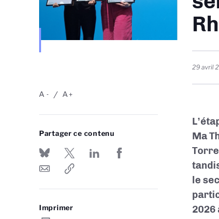
sé
Rh
29 avril
A
A
-
+
L’éta
Partager ce contenu
Ma Th
Torre
tandi
le se
parti
Imprimer
2026 à