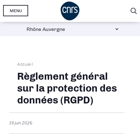
Aller
MENU
au
contenu
principal
Fil
Accueil
d'Ariane
Règlement général
sur la protection des
données (RGPD)
19 juin 2026