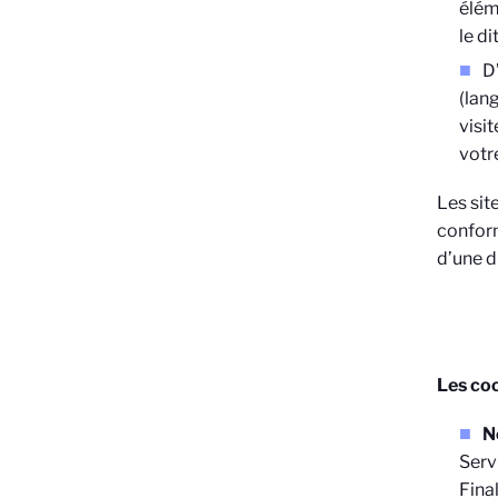
élém
le dit
D
(lang
visit
votr
Les sit
conform
d’une d
Les coo
N
Serv
Final