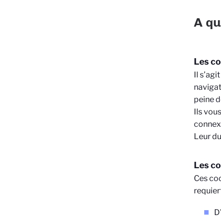
A qu
Les co
Il s’ag
navigat
peine d
Ils vou
connexi
Leur du
Les co
Ces coo
requier
D