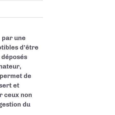
é par une
tibles d’être
» déposés
nateur,
 permet de
sert et
r ceux non
gestion du