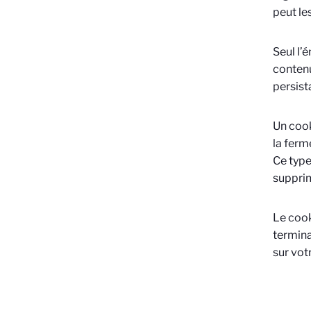
peut les
Seul l’
contenu
persist
Un cook
la ferm
Ce type
supprim
Le cook
termina
sur vot