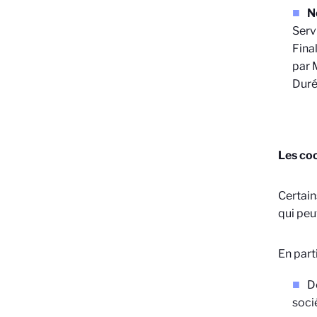
N
Serv
Final
par 
Duré
Les coo
Certain
qui peu
En parti
D
soci