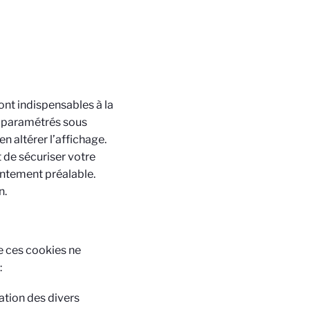
sont indispensables à la
u paramétrés sous
n altérer l’affichage.
t de sécuriser votre
entement préalable.
n.
e ces cookies ne
:
ation des divers