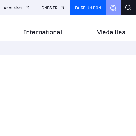
FAIRE UN DON
Annuaires
CNRS.FR
International
Médailles