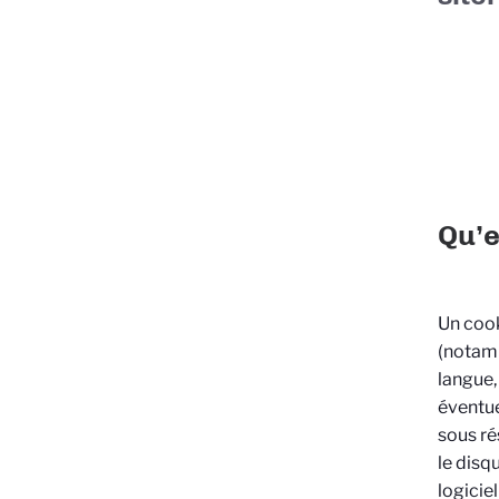
Qu’e
Un cook
(notamm
langue,
éventue
sous ré
le disq
logicie