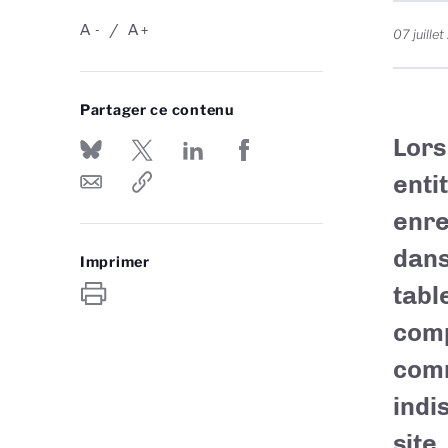
A
A
-
+
07 juille
Partager ce contenu
Lors
enti
enre
dans
Imprimer
tabl
comp
comm
indi
site.