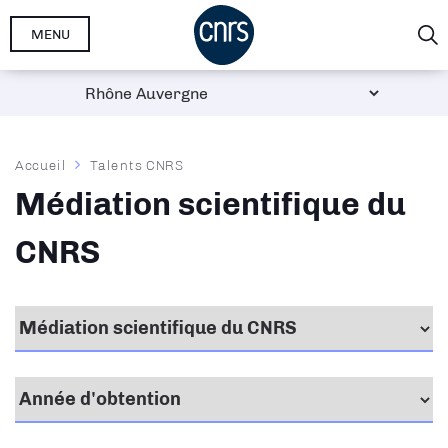
Aller
MENU
au
contenu
principal
Fil
Accueil
Talents CNRS
d'Ariane
Médiation scientifique du
CNRS