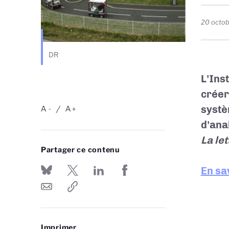
20 octo
DR
L'Ins
créer
systè
A
A
-
+
d'ana
La le
Partager ce contenu
En sa
Imprimer