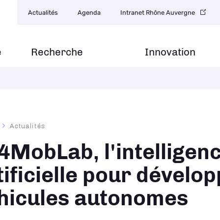
Navigation
Actualités
Agenda
Intranet Rhône Auvergne
secondaire
e
Recherche
Innovation
Actualités
ane
4MobLab, l'intelligen
tificielle pour dévelo
hicules autonomes