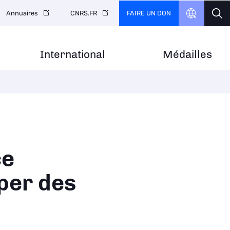
FAIRE UN DON
Annuaires
CNRS.FR
International
Médailles
ce
pper des