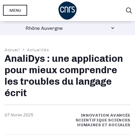
Aller
MENU
au
contenu
principal
Fil
Accueil
Actualités
AnaliDys : une application
d'Ariane
pour mieux comprendre
les troubles du langage
écrit
07 février 2025
INNOVATION AVANCÉE
SCIENTIFIQUE SCIENCES
HUMAINES ET SOCIALES