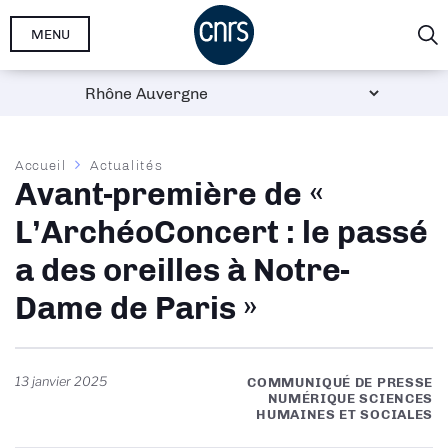
Aller
MENU
au
contenu
principal
Fil
Accueil
Actualités
Avant-première de «
d'Ariane
L’ArchéoConcert : le passé
a des oreilles à Notre-
Dame de Paris »
13 janvier 2025
COMMUNIQUÉ DE PRESSE
NUMÉRIQUE SCIENCES
HUMAINES ET SOCIALES