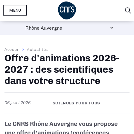
Aller
MENU
au
contenu
principal
Fil
Accueil
Actualités
Offre d'animations 2026-
d'Ariane
2027 : des scientifiques
dans votre structure
06 juillet 2026
SCIENCES POUR TOUS
Le CNRS Rhône Auvergne vous propose
une offre d’animations (conférences,