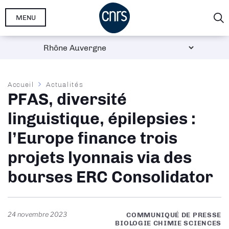
Aller
MENU
au
contenu
principal
Fil
Accueil
Actualités
PFAS, diversité
d'Ariane
linguistique, épilepsies :
l’Europe finance trois
projets lyonnais via des
bourses ERC Consolidator
24 novembre 2023
COMMUNIQUÉ DE PRESSE
BIOLOGIE CHIMIE SCIENCES