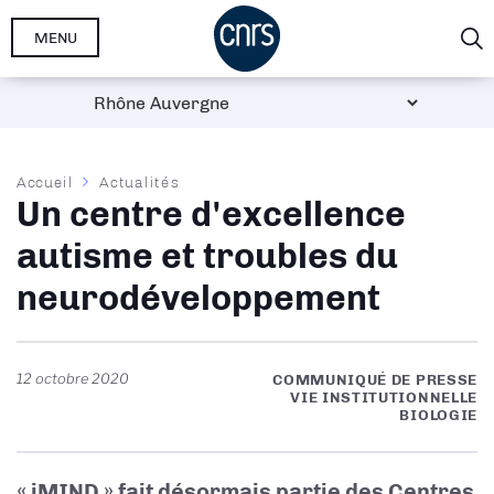
Aller
MENU
au
contenu
principal
Fil
Accueil
Actualités
Un centre d'excellence
d'Ariane
autisme et troubles du
neurodéveloppement
12 octobre 2020
COMMUNIQUÉ DE PRESSE
VIE INSTITUTIONNELLE
BIOLOGIE
« iMIND » fait désormais partie des Centres