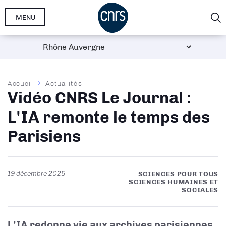
Aller
MENU
au
contenu
principal
Fil
Accueil
Actualités
Vidéo CNRS Le Journal :
d'Ariane
L'IA remonte le temps des
Parisiens
19 décembre 2025
SCIENCES POUR TOUS
SCIENCES HUMAINES ET
SOCIALES
L’IA redonne vie aux archives parisiennes