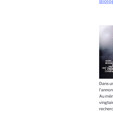
Biolo
Dans un
l'annon
Au même
vingtai
recherc