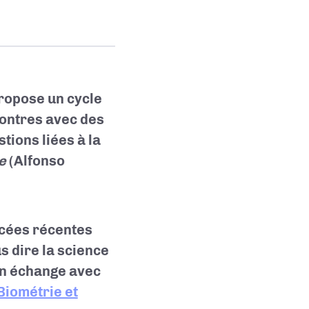
ropose un cycle
contres avec des
tions liées à la
me
(
Alfonso
ncées récentes
s dire la science
'un échange avec
Biométrie et