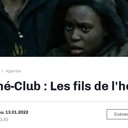
Agenda
ane
né-Club : Les fils de l
eu. 13.01.2022
Evéne
0:30