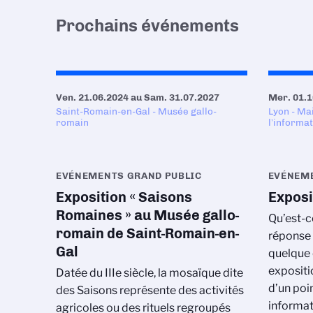
Prochains événements
Ven. 21.06.2024
au
Sam. 31.07.2027
Mer. 01.1
Saint-Romain-en-Gal - Musée gallo-
Lyon - Ma
romain
l’informa
EVÉNEMENTS GRAND PUBLIC
EVÉNEME
Exposition « Saisons
Exposi
Romaines » au Musée gallo-
Qu’est-c
romain de Saint-Romain-en-
réponse q
Gal
quelque 
expositi
Datée du IIIe siècle, la mosaïque dite
d’un poi
des Saisons représente des activités
informat
agricoles ou des rituels regroupés