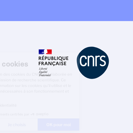
Gestion des cookies
La politique de gestion des cookies
du CNRS est élaborée en adéquation
avec sa mission de recherche
scientifique. Ce site vous donne l’information sur les cookies
qu’il utilise et le contrôle de ceux non nécessaires à son
fonctionnement et son amélioration.
Lire la politique de confidentialité
Consentements certifiés par
Non merci
Je choisis
OK pour moi