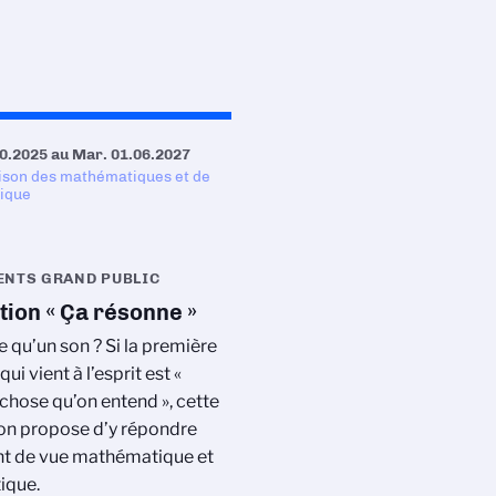
0.2025
au
Mar. 01.06.2027
ison des mathématiques et de
tique
NTS GRAND PUBLIC
tion « Ça résonne »
e qu’un son ? Si la première
ui vient à l’esprit est «
chose qu’on entend », cette
on propose d’y répondre
nt de vue mathématique et
ique.