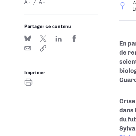
A
A
-
+
A
1
Partager ce contenu
En pa
de re
scien
biolog
Imprimer
Cuar
Crise
dans 
du fu
Sylva