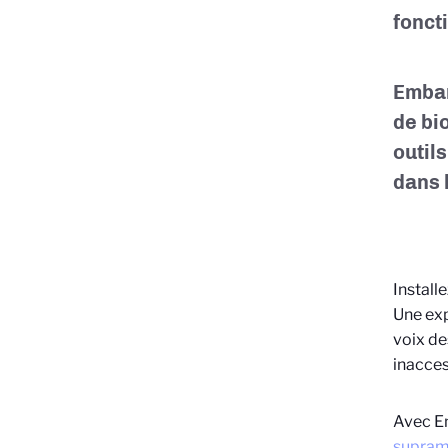
fonct
Embar
de bi
outil
dans 
Install
Une exp
voix de
inacces
Avec Em
supram