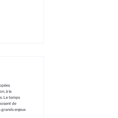
appées
n, à la
es. Le temps
oposent de
es grands enjeux