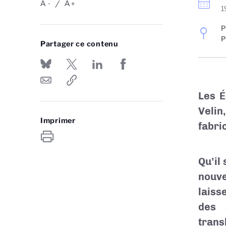
A
A
-
+
1
P
P
Partager ce contenu
Les É
Velin
Imprimer
fabri
Qu’il
nouve
laiss
des 
tran