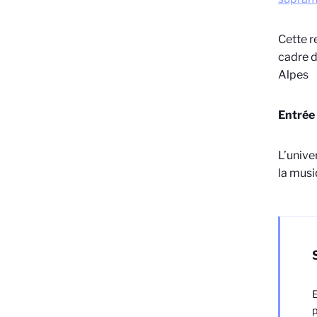
Cette r
cadre d
Alpes
Entrée 
L’unive
la musi
E
p