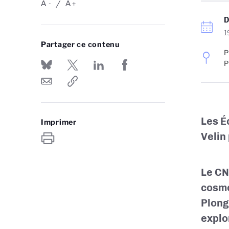
A
A
-
+
1
Partager ce contenu
P
P
Les É
Imprimer
Velin
Le CN
cosmo
Plong
explo