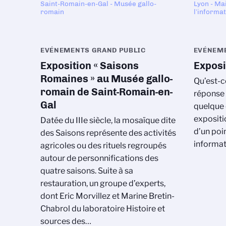
Saint-Romain-en-Gal - Musée gallo-
Lyon - Ma
romain
l’informa
EVÉNEMENTS GRAND PUBLIC
EVÉNEME
Exposition « Saisons
Exposi
Romaines » au Musée gallo-
Qu’est-c
romain de Saint-Romain-en-
réponse q
Gal
quelque 
expositi
Datée du IIIe siècle, la mosaïque dite
d’un poi
des Saisons représente des activités
informat
agricoles ou des rituels regroupés
autour de personnifications des
quatre saisons. Suite à sa
restauration, un groupe d’experts,
dont Eric Morvillez et Marine Bretin-
Chabrol du laboratoire Histoire et
sources des…