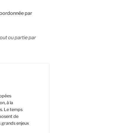
coordonnée par
out ou partie par
appées
n, à la
es. Le temps
oposent de
es grands enjeux