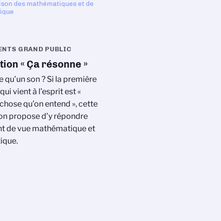
ison des mathématiques et de
tique
NTS GRAND PUBLIC
tion « Ça résonne »
e qu’un son ? Si la première
ui vient à l’esprit est «
chose qu’on entend », cette
on propose d’y répondre
nt de vue mathématique et
ique.