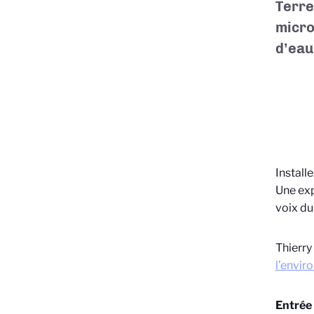
Terre
micro
d’eau
Install
Une exp
voix du
Thierry
l’envir
Entrée 