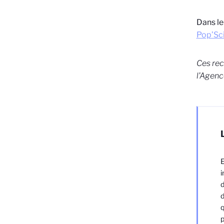
Dans le
Pop’Sci
Ces rec
l’Agenc
E
i
d
d
q
p