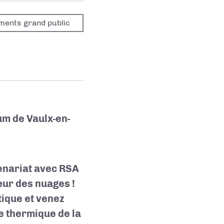
ments grand public
m de Vaulx-en-
tenariat avec RSA
œur des nuages !
ique et venez
re thermique de la