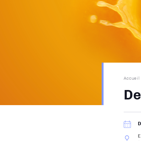
Fil
Accueil
d'Ari
De
E