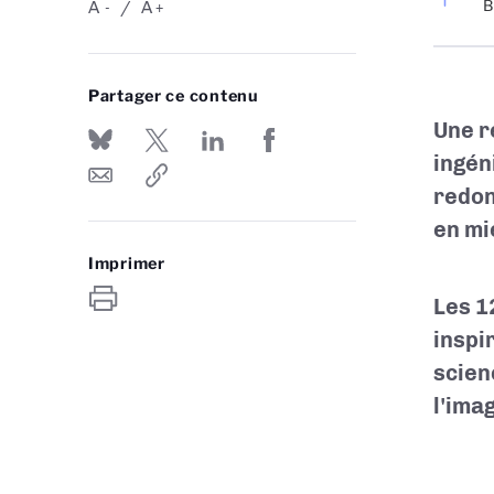
A
A
B
-
+
Partager ce contenu
Une r
ingén
redon
en mi
Imprimer
Les 1
inspi
scien
l'ima