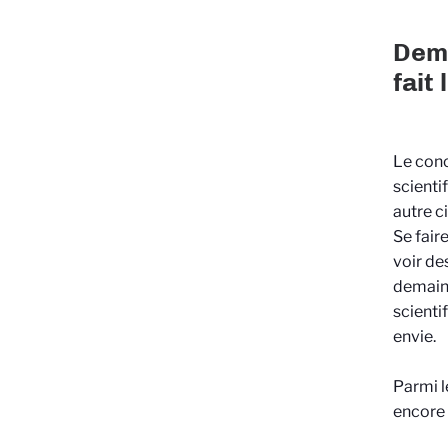
Dema
fait
Le conc
scienti
autre ci
Se fair
voir de
demain.
scienti
envie.
Parmi l
encore 