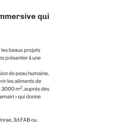
immersive qui
 les beaux projets
les présenter à une
sion de peau humaine,
rir les aliments de
2
de 3000 m
, auprès des
Demain » qui donne
Inrae, 3d.FAB ou