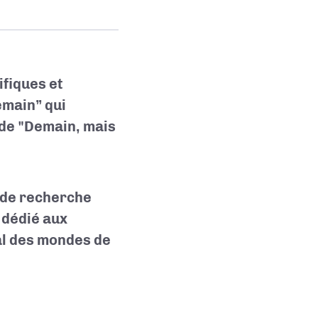
ifiques et
emain” qui
n de "Demain, mais
s de recherche
 dédié aux
val des mondes de