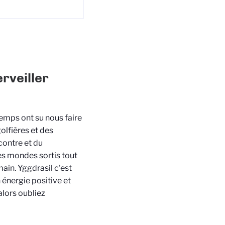
erveiller
 temps ont su nous faire
olfières et des
contre et du
s mondes sortis tout
main. Yggdrasil c'est
 énergie positive et
alors oubliez