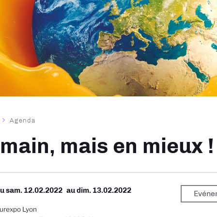
Agenda
ane
main, mais en mieux !
Du
sam. 12.02.2022
au
dim. 13.02.2022
Evéne
urexpo Lyon