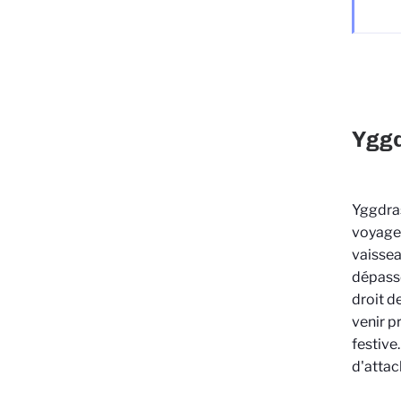
Yggd
Yggdras
voyager
vaissea
dépasse
droit d
venir p
festive
d'attac