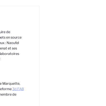
uire de
hets en source
eux : Naoufel
zenat et ses
 laboratoires
!
e Marquette,
ateforme
3d.FAB
 membre de